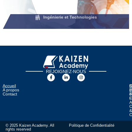
Ingénierie et Technologies
REJOIGNEZ-NOUS
Accueil
E
C
C
S
A propos
o
F
L
P
Contact
F
d
d
C
F
A
C
C
© 2025 Kaizen Academy. All
Politique de Confidentialité
rights reserved