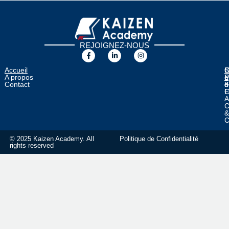
REJOIGNEZ-NOUS
Accueil
E
C
C
S
A propos
o
F
L
P
Contact
F
d
d
C
F
A
C
C
© 2025 Kaizen Academy. All
Politique de Confidentialité
rights reserved