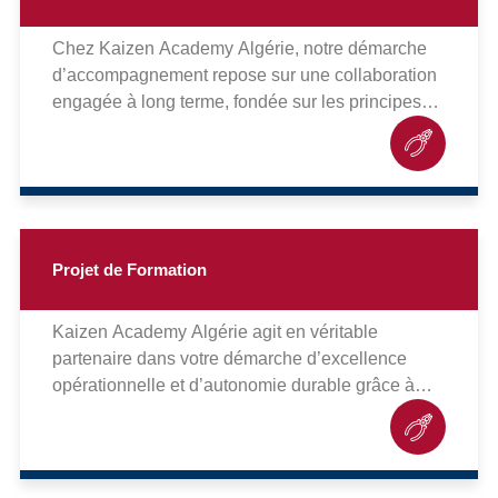
Chez Kaizen Academy Algérie, notre démarche
d’accompagnement repose sur une collaboration
engagée à long terme, fondée sur les principes
d’amélioration continue et d’excellence
opérationnelle. Nous intervenons en partenaire
impliqué, présent à chaque étape de votre
transformation, afin de garantir la réussite durable
de vos projets.
Projet de Formation
Kaizen Academy Algérie agit en véritable
partenaire dans votre démarche d’excellence
opérationnelle et d’autonomie durable grâce à
une approche pédagogique innovante, centrée
sur la formation par projet.