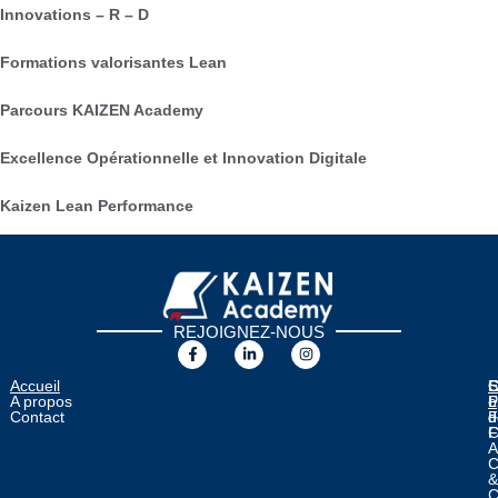
Innovations – R – D
Formations valorisantes Lean
Parcours KAIZEN Academy
Excellence Opérationnelle et Innovation Digitale
Kaizen Lean Performance
REJOIGNEZ-NOUS
Accueil
E
C
C
S
A propos
o
F
L
P
Contact
F
d
d
C
F
A
C
C